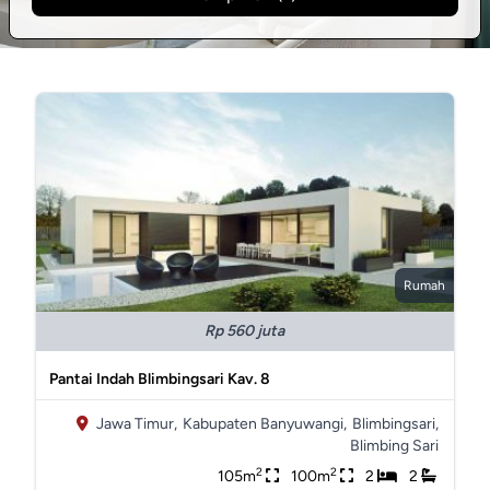
Rumah
Rp 560 juta
Pantai Indah Blimbingsari Kav. 8
Jawa Timur,
Kabupaten Banyuwangi,
Blimbingsari,
Blimbing Sari
2
2
105m
100m
2
2